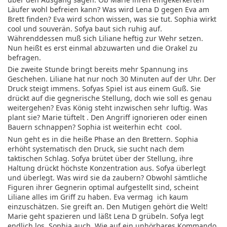
Läufer wohl befreien kann? Was wird Lena D gegen Eva am
Brett finden? Eva wird schon wissen, was sie tut. Sophia wirkt
cool und souverän. Sofya baut sich ruhig auf.
Währenddessen muß sich Liliane heftig zur Wehr setzen.
Nun heißt es erst einmal abzuwarten und die Orakel zu
befragen.
Die zweite Stunde bringt bereits mehr Spannung ins
Geschehen. Liliane hat nur noch 30 Minuten auf der Uhr. Der
Druck steigt immens. Sofyas Spiel ist aus einem Guß. Sie
drückt auf die gegnerische Stellung, doch wie soll es genau
weitergehen? Evas König steht inzwischen sehr luftig. Was
plant sie? Marie tüftelt . Den Angriff ignorieren oder einen
Bauern schnappen? Sophia ist weiterhin echt cool.
Nun geht es in die heiße Phase an den Brettern. Sophia
erhöht systematisch den Druck, sie sucht nach dem
taktischen Schlag. Sofya brütet über der Stellung, ihre
Haltung drückt höchste Konzentration aus. Sofya überlegt
und überlegt. Was wird sie da zaubern? Obwohl sämtliche
Figuren ihrer Gegnerin optimal aufgestellt sind, scheint
Liliane alles im Griff zu haben. Eva vermag ich kaum
einzuschätzen. Sie greift an. Den Mutigen gehört die Welt!
Marie geht spazieren und läßt Lena D grübeln. Sofya legt
endlich los, Sophia auch. Wie auf ein unhörbares Kommando