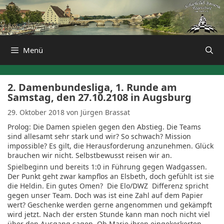
Zum
Inhalt
springen
Menü
2. Damenbundesliga, 1. Runde am
Samstag, den 27.10.2108 in Augsburg
29. Oktober 2018
von
Jürgen Brassat
Prolog: Die Damen spielen gegen den Abstieg. Die Teams
sind allesamt sehr stark und wir? So schwach? Mission
impossible? Es gilt, die Herausforderung anzunehmen. Glück
brauchen wir nicht. Selbstbewusst reisen wir an.
Spielbeginn und bereits 1:0 in Führung gegen Wadgassen.
Der Punkt geht zwar kampflos an Elsbeth, doch gefühlt ist sie
die Heldin. Ein gutes Omen? Die Elo/DWZ Differenz spricht
gegen unser Team. Doch was ist eine Zahl auf dem Papier
wert? Geschenke werden gerne angenommen und gekämpft
wird jetzt. Nach der ersten Stunde kann man noch nicht viel
über den Ausgang sagen. Ob Marie ihren eingekerkerten