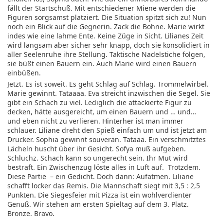
fällt der Startschuß. Mit entschiedener Miene werden die
Figuren sorgsamst platziert. Die Situation spitzt sich zu! Nun
noch ein Blick auf die Gegnerin. Zack die Bohne. Marie wirkt
indes wie eine lahme Ente. Keine Züge in Sicht. Lilianes Zeit
wird langsam aber sicher sehr knapp, doch sie konsolidiert in
aller Seelenruhe ihre Stellung. Taktische Nadelstiche folgen,
sie büßt einen Bauern ein. Auch Marie wird einen Bauern
einbüßen.
Jetzt. Es ist soweit. Es geht Schlag auf Schlag. Trommelwirbel.
Marie gewinnt. Tataaaa. Eva streicht inzwischen die Segel. Sie
gibt ein Schach zu viel. Lediglich die attackierte Figur zu
decken, hätte ausgereicht, um einen Bauern und … und…
und eben nicht zu verlieren. Hinterher ist man immer
schlauer. Liliane dreht den Spieß einfach um und ist jetzt am
Drücker. Sophia gewinnt souverän. Tätäää. Ein verschmitztes
Lächeln huscht über ihr Gesicht. Sofya muß aufgeben.
Schluchz. Schach kann so ungerecht sein. Ihr Mut wird
bestraft. Ein Zwischenzug löste alles in Luft auf. Trotzdem.
Diese Partie – ein Gedicht. Doch dann: Aufatmen. Liliane
schafft locker das Remis. Die Mannschaft siegt mit 3,5 : 2,5
Punkten. Die Siegesfeier mit Pizza ist ein wohlverdienter
Genuß. Wir stehen am ersten Spieltag auf dem 3. Platz.
Bronze. Bravo.