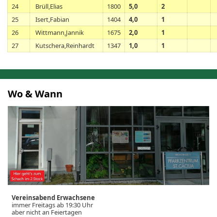
24
Brüll,Elias
1800
5,0
2
25
Isert,Fabian
1404
4,0
1
26
Wittmann,Jannik
1675
2,0
1
27
Kutschera,Reinhardt
1347
1,0
1
Wo & Wann
Vereinsabend Erwachsene
immer Freitags ab 19:30 Uhr
aber nicht an Feiertagen