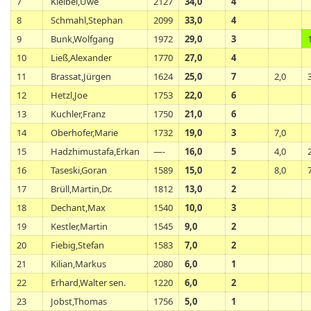
7
Kleibel,Uwe
2127
34,0
4
8
Schmahl,Stephan
2099
33,0
4
9
Bunk,Wolfgang
1972
29,0
3
10
Ließ,Alexander
1770
27,0
4
11
Brassat,Jürgen
1624
25,0
7
2,0
12
Hetzl,Joe
1753
22,0
6
13
Kuchler,Franz
1750
21,0
6
14
Oberhofer,Marie
1732
19,0
3
7,0
15
Hadzhimustafa,Erkan
—-
16,0
5
4,0
16
Taseski,Goran
1589
15,0
2
8,0
17
Brüll,Martin,Dr.
1812
13,0
2
18
Dechant,Max
1540
10,0
3
19
Kestler,Martin
1545
9,0
2
20
Fiebig,Stefan
1583
7,0
2
21
Kilian,Markus
2080
6,0
1
22
Erhard,Walter sen.
1220
6,0
2
23
Jobst,Thomas
1756
5,0
1