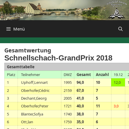
Zum
Inhalt
springen
Menü
Gesamtwertung
Schnellschach-GrandPrix 2018
Gesamttabelle
Platz
Teilnehmer
DWZ
Gesamt
Anzahl
19.12
1
Uphoff,Lennart
1995
94,0
10
12,0
2
Oberhofer,Cédric
2159
67,0
7
3
Dechant,Georg
2005
41,0
5
4
Oberhofer,Peter
1721
40,0
11
3,0
5
Blanter,Sofya
1740
38,0
7
6
Ott,Ian
1759
35,0
6