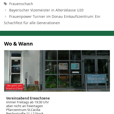
Schlagwörter
Frauenschach
Bayerischer Vizemeister in Altersklasse U20
Frauenpower Turnier im Donau Einkaufszentrum: Ein
Schachfest für alle Generationen
Wo & Wann
Vereinsabend Erwachsene
immer Freitags ab 19:30 Uhr
aber nicht an Feiertagen
Pfarrzentrum St.Cäcilia
Reichsstraße 11 / 2.Stock