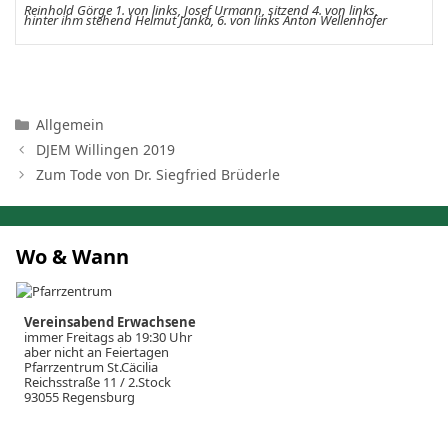
Reinhold Görge 1. von links, Josef Urmann, sitzend 4. von links,
hinter ihm stehend Helmut Janka, 6. von links Anton Wellenhofer
Kategorien
Allgemein
DJEM Willingen 2019
Zum Tode von Dr. Siegfried Brüderle
Wo & Wann
Vereinsabend Erwachsene
immer Freitags ab 19:30 Uhr
aber nicht an Feiertagen
Pfarrzentrum St.Cäcilia
Reichsstraße 11 / 2.Stock
93055 Regensburg