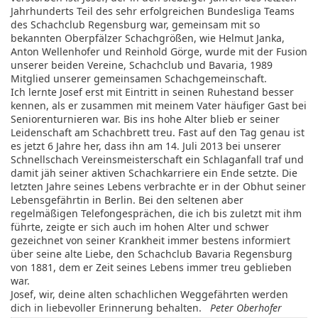
Jahrhunderts Teil des sehr erfolgreichen Bundesliga Teams
des Schachclub Regensburg war, gemeinsam mit so
bekannten Oberpfälzer Schachgrößen, wie Helmut Janka,
Anton Wellenhofer und Reinhold Görge, wurde mit der Fusion
unserer beiden Vereine, Schachclub und Bavaria, 1989
Mitglied unserer gemeinsamen Schachgemeinschaft.
Ich lernte Josef erst mit Eintritt in seinen Ruhestand besser
kennen, als er zusammen mit meinem Vater häufiger Gast bei
Seniorenturnieren war. Bis ins hohe Alter blieb er seiner
Leidenschaft am Schachbrett treu. Fast auf den Tag genau ist
es jetzt 6 Jahre her, dass ihn am 14. Juli 2013 bei unserer
Schnellschach Vereinsmeisterschaft ein Schlaganfall traf und
damit jäh seiner aktiven Schachkarriere ein Ende setzte. Die
letzten Jahre seines Lebens verbrachte er in der Obhut seiner
Lebensgefährtin in Berlin. Bei den seltenen aber
regelmäßigen Telefongesprächen, die ich bis zuletzt mit ihm
führte, zeigte er sich auch im hohen Alter und schwer
gezeichnet von seiner Krankheit immer bestens informiert
über seine alte Liebe, den Schachclub Bavaria Regensburg
von 1881, dem er Zeit seines Lebens immer treu geblieben
war.
Josef, wir, deine alten schachlichen Weggefährten werden
dich in liebevoller Erinnerung behalten.
Peter Oberhofer