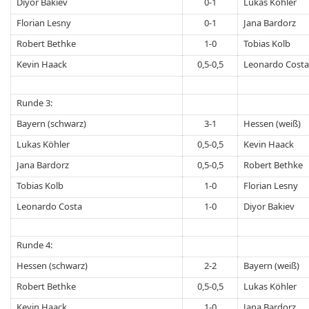
Diyor Bakiev
0-1
Lukas Köhler
Florian Lesny
0-1
Jana Bardorz
Robert Bethke
1-0
Tobias Kolb
Kevin Haack
0,5-0,5
Leonardo Costa
Runde 3:
Bayern (schwarz)
3-1
Hessen (weiß)
Lukas Köhler
0,5-0,5
Kevin Haack
Jana Bardorz
0,5-0,5
Robert Bethke
Tobias Kolb
1-0
Florian Lesny
Leonardo Costa
1-0
Diyor Bakiev
Runde 4:
Hessen (schwarz)
2-2
Bayern (weiß)
Robert Bethke
0,5-0,5
Lukas Köhler
Kevin Haack
1-0
Jana Bardorz