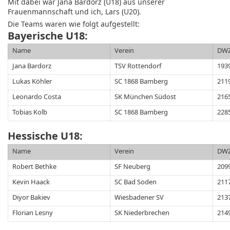
Mit dabei war Jana Bardorz (U18) aus unserer
Frauenmannschaft und ich, Lars (U20).
Die Teams waren wie folgt aufgestellt:
Bayerische U18:
Name
Verein
DW
Jana Bardorz
TSV Rottendorf
193
Lukas Köhler
SC 1868 Bamberg
211
Leonardo Costa
SK München Südost
216
Tobias Kolb
SC 1868 Bamberg
228
Hessische U18:
Name
Verein
DW
Robert Bethke
SF Neuberg
209
Kevin Haack
SC Bad Soden
211
Diyor Bakiev
Wiesbadener SV
213
Florian Lesny
SK Niederbrechen
214