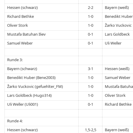
Hessen (schwarz)
2-2
Bayern (weiß)
Richard Bethke
1-0
Benedikt Huber
Oliver Stork
1-0
Žarko Vuckovic
Mustafa Batuhan Iliev
0-1
Lars Goldbeck
Samuel Weber
0-1
Uli Weller
Runde 3:
Bayern (schwarz)
3-1
Hessen (weiß)
Benedikt Huber (Bene2003)
1-0
Samuel Weber
Žarko Vuckovic (gefuehlter_FM)
1-0
Mustafa Batuhan
Lars Goldbeck (Hugo314)
1-0
Oliver Stork
Uli Weller (Uli001)
0-1
Richard Bethke
Runde 4:
Hessen (schwarz)
1,5-2,5
Bayern (weiß)