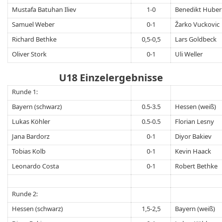
Mustafa Batuhan Iliev
1-0
Benedikt Huber
Samuel Weber
0-1
Žarko Vuckovic
Richard Bethke
0,5-0,5
Lars Goldbeck
Oliver Stork
0-1
Uli Weller
U18 Einzelergebnisse
Runde 1:
Bayern (schwarz)
0.5-3.5
Hessen (weiß)
Lukas Köhler
0.5-0.5
Florian Lesny
Jana Bardorz
0-1
Diyor Bakiev
Tobias Kolb
0-1
Kevin Haack
Leonardo Costa
0-1
Robert Bethke
Runde 2:
Hessen (schwarz)
1,5-2,5
Bayern (weiß)