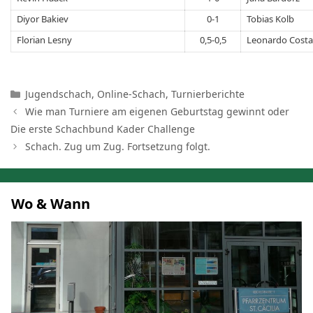
Diyor Bakiev
0-1
Tobias Kolb
Florian Lesny
0,5-0,5
Leonardo Costa
Kategorien
Jugendschach
,
Online-Schach
,
Turnierberichte
Wie man Turniere am eigenen Geburtstag gewinnt oder
Die erste Schachbund Kader Challenge
Schach. Zug um Zug. Fortsetzung folgt.
Wo & Wann