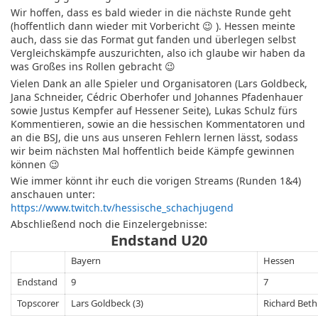
Wir hoffen, dass es bald wieder in die nächste Runde geht
(hoffentlich dann wieder mit Vorbericht 😉 ). Hessen meinte
auch, dass sie das Format gut fanden und überlegen selbst
Vergleichskämpfe auszurichten, also ich glaube wir haben da
was Großes ins Rollen gebracht 😉
Vielen Dank an alle Spieler und Organisatoren (Lars Goldbeck,
Jana Schneider, Cédric Oberhofer und Johannes Pfadenhauer
sowie Justus Kempfer auf Hessener Seite), Lukas Schulz fürs
Kommentieren, sowie an die hessischen Kommentatoren und
an die BSJ, die uns aus unseren Fehlern lernen lässt, sodass
wir beim nächsten Mal hoffentlich beide Kämpfe gewinnen
können 😉
Wie immer könnt ihr euch die vorigen Streams (Runden 1&4)
anschauen unter:
https://www.twitch.tv/hessische_schachjugend
Abschließend noch die Einzelergebnisse:
Endstand U20
Bayern
Hessen
Endstand
9
7
Topscorer
Lars Goldbeck (3)
Richard Beth