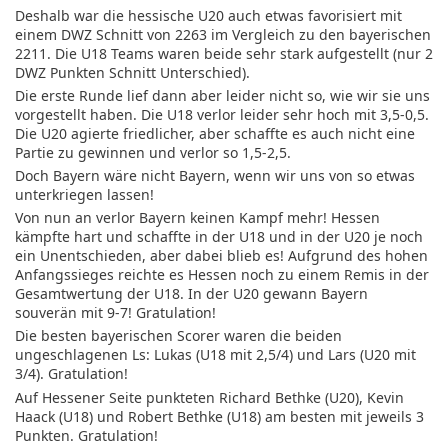
Deshalb war die hessische U20 auch etwas favorisiert mit
einem DWZ Schnitt von 2263 im Vergleich zu den bayerischen
2211. Die U18 Teams waren beide sehr stark aufgestellt (nur 2
DWZ Punkten Schnitt Unterschied).
Die erste Runde lief dann aber leider nicht so, wie wir sie uns
vorgestellt haben. Die U18 verlor leider sehr hoch mit 3,5-0,5.
Die U20 agierte friedlicher, aber schaffte es auch nicht eine
Partie zu gewinnen und verlor so 1,5-2,5.
Doch Bayern wäre nicht Bayern, wenn wir uns von so etwas
unterkriegen lassen!
Von nun an verlor Bayern keinen Kampf mehr! Hessen
kämpfte hart und schaffte in der U18 und in der U20 je noch
ein Unentschieden, aber dabei blieb es! Aufgrund des hohen
Anfangssieges reichte es Hessen noch zu einem Remis in der
Gesamtwertung der U18. In der U20 gewann Bayern
souverän mit 9-7! Gratulation!
Die besten bayerischen Scorer waren die beiden
ungeschlagenen Ls: Lukas (U18 mit 2,5/4) und Lars (U20 mit
3/4). Gratulation!
Auf Hessener Seite punkteten Richard Bethke (U20), Kevin
Haack (U18) und Robert Bethke (U18) am besten mit jeweils 3
Punkten. Gratulation!