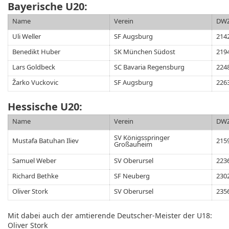
Bayerische U20:
Name
Verein
DW
Uli Weller
SF Augsburg
214
Benedikt Huber
SK München Südost
219
Lars Goldbeck
SC Bavaria Regensburg
224
Žarko Vuckovic
SF Augsburg
226
Hessische U20:
Name
Verein
DW
SV Königsspringer
Mustafa Batuhan Iliev
215
Großauheim
Samuel Weber
SV Oberursel
223
Richard Bethke
SF Neuberg
230
Oliver Stork
SV Oberursel
235
Mit dabei auch der amtierende Deutscher-Meister der U18:
Oliver Stork