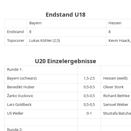
Endstand U18
Bayern
Hessen
Endstand
8
8
Topscorer
Lukas Köhler (2,5)
Kevin Haack,
U20 Einzelergebnisse
Runde 1:
Bayern (schwarz)
1,5-2.5
Hessen (weiß)
Benedikt Huber
0.5-0.5
Oliver Stork
Žarko Vuckovic
0.5-0.5
Richard Bethke
Lars Goldbeck
0,5-0,5
Samuel Weber
Uli Weller
0-1
Mustafa Batuhan
Runde 2: