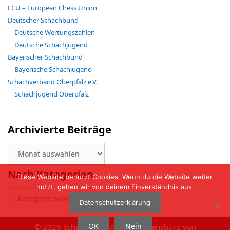
ECU – European Chess Union
Deutscher Schachbund
Deutsche Wertungszahlen
Deutsche Schachjugend
Bayerischer Schachbund
Bayerische Schachjugend
Schachverband Oberpfalz e.V.
Schachjugend Oberpfalz
Archivierte Beiträge
Archivierte
Beiträge
Nach Kategorien
Diese Website benutzt Cookies. Wenn du die Website weiter
nutzt, gehen wir von deinem Einverständnis aus.
Nach
Kategorien
Datenschutzerklärung
OK
Nein
© 2026 Schachclub BAVARIA Regensburg von