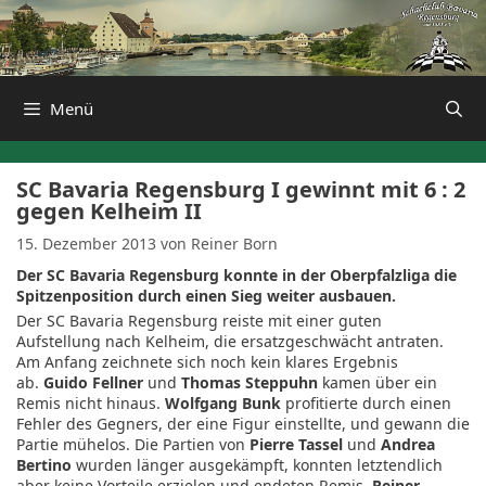
Zum
Inhalt
springen
Menü
SC Bavaria Regensburg I gewinnt mit 6 : 2
gegen Kelheim II
15. Dezember 2013
von
Reiner Born
Der SC Bavaria Regensburg konnte in der Oberpfalzliga die
Spitzenposition durch einen Sieg weiter ausbauen.
Der SC Bavaria Regensburg reiste mit einer guten
Aufstellung nach Kelheim, die ersatzgeschwächt antraten.
Am Anfang zeichnete sich noch kein klares Ergebnis
ab.
Guido Fellner
und
Thomas Steppuhn
kamen über ein
Remis nicht hinaus.
Wolfgang Bunk
profitierte durch einen
Fehler des Gegners, der eine Figur einstellte, und gewann die
Partie mühelos. Die Partien von
Pierre Tassel
und
Andrea
Bertino
wurden länger ausgekämpft, konnten letztendlich
aber keine Vorteile erzielen und endeten Remis.
Reiner