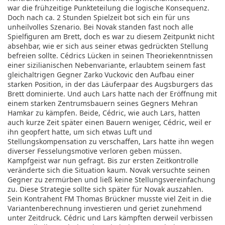
war die frühzeitige Punkteteilung die logische Konsequenz.
Doch nach ca. 2 Stunden Spielzeit bot sich ein für uns
unheilvolles Szenario. Bei Novak standen fast noch alle
Spielfiguren am Brett, doch es war zu diesem Zeitpunkt nicht
absehbar, wie er sich aus seiner etwas gedrückten Stellung
befreien sollte. Cédrics Lücken in seinen Theoriekenntnissen
einer sizilianischen Nebenvariante, erlaubtem seinem fast
gleichaltrigen Gegner Zarko Vuckovic den Aufbau einer
starken Position, in der das Läuferpaar des Augsburgers das
Brett dominierte. Und auch Lars hatte nach der Eröffnung mit
einem starken Zentrumsbauern seines Gegners Mehran
Hamkar zu kämpfen. Beide, Cédric, wie auch Lars, hatten
auch kurze Zeit später einen Bauern weniger, Cédric, weil er
ihn geopfert hatte, um sich etwas Luft und
Stellungskompensation zu verschaffen, Lars hatte ihn wegen
diverser Fesselungsmotive verloren geben müssen.
Kampfgeist war nun gefragt. Bis zur ersten Zeitkontrolle
veränderte sich die Situation kaum. Novak versuchte seinen
Gegner zu zermürben und ließ keine Stellungsvereinfachung
zu. Diese Strategie sollte sich später für Novak auszahlen.
Sein Kontrahent FM Thomas Brückner musste viel Zeit in die
Variantenberechnung investieren und geriet zunehmend
unter Zeitdruck. Cédric und Lars kämpften derweil verbissen