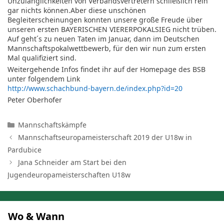
Unzulänglichkeiten von Verbandsvertretern schließlich rein
gar nichts können.Aber diese unschönen
Begleiterscheinungen konnten unsere große Freude über
unseren ersten BAYERISCHEN VIERERPOKALSIEG nicht trüben.
Auf geht´s zu neuen Taten im Januar, dann im Deutschen
Mannschaftspokalwettbewerb, für den wir nun zum ersten
Mal qualifiziert sind.
Weitergehende Infos findet ihr auf der Homepage des BSB
unter folgendem Link
http://www.schachbund-bayern.de/index.php?id=20
Peter Oberhofer
Kategorien
Mannschaftskämpfe
Mannschaftseuropameisterschaft 2019 der U18w in
Pardubice
Jana Schneider am Start bei den
Jugendeuropameisterschaften U18w
Wo & Wann