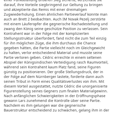
darauf, ihre Vorteile siegbringend zur Geltung zu bringen
und akzeptierte das Remis mit einer dreimaligen
Zugwiederholung. Einen ähnlichen Partieverlauf konnte man
auch an Brett 2 beobachten. Auch IM Novak Pezelj zerstörte
mit einem Läuferopfer die gegnerische Rochadestellung und
zwang den König seine geschütze Position zu verlassen. Sein
Kontrahent war in der Folge mit der komplizierten
Stellungsstruktur überfordert, fand nicht die zum Teil einzig
für ihn möglichen Züge, die ihm durchaus die Chance
gegeben hätten, die Partie vielleicht noch im Gleichgewicht
zu halten, verlor entscheidend Material und musste seine
Partie verloren geben. Cédric erreichte in einem seltenen
Abspiel der Königsindischen Verteidigung rasch Raumvorteil,
während sein Kontrahent kaum Platz fand, seine Figuren
günstig zu positionieren. Der große Stellungsdruck, der in
der Folge auf dem Nürnberger lastete, forderte dann auch
seinen Tribut in Form eines Qualitätsverlustes von ihm. Mit
diesem Vorteil ausgestattet, nutzte Cédric die unorganisierte
Figurenstellung seines Gegners zum finalen Materialgewinn.
Nach anfänglichen Schwierigkeiten in der Eröffnungsphase
gewann Lars zunehmend die Kontrolle über seine Partie.
Nachdem es ihm gelungen war die gegnerische
Bauerstruktur entscheidend zu schwächen, gelang ihm in der