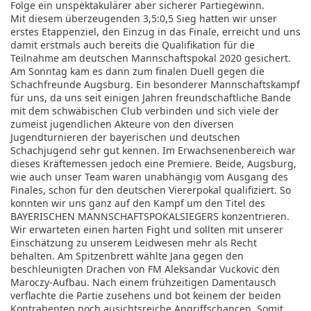
Folge ein unspektakulärer aber sicherer Partiegewinn.
Mit diesem überzeugenden 3,5:0,5 Sieg hatten wir unser
erstes Etappenziel, den Einzug in das Finale, erreicht und uns
damit erstmals auch bereits die Qualifikation für die
Teilnahme am deutschen Mannschaftspokal 2020 gesichert.
Am Sonntag kam es dann zum finalen Duell gegen die
Schachfreunde Augsburg. Ein besonderer Mannschaftskampf
für uns, da uns seit einigen Jahren freundschaftliche Bande
mit dem schwäbischen Club verbinden und sich viele der
zumeist jugendlichen Akteure von den diversen
Jugendturnieren der bayerischen und deutschen
Schachjugend sehr gut kennen. Im Erwachsenenbereich war
dieses Kräftemessen jedoch eine Premiere. Beide, Augsburg,
wie auch unser Team waren unabhängig vom Ausgang des
Finales, schon für den deutschen Viererpokal qualifiziert. So
konnten wir uns ganz auf den Kampf um den Titel des
BAYERISCHEN MANNSCHAFTSPOKALSIEGERS konzentrieren.
Wir erwarteten einen harten Fight und sollten mit unserer
Einschätzung zu unserem Leidwesen mehr als Recht
behalten. Am Spitzenbrett wählte Jana gegen den
beschleunigten Drachen von FM Aleksandar Vuckovic den
Maroczy-Aufbau. Nach einem frühzeitigen Damentausch
verflachte die Partie zusehens und bot keinem der beiden
Kontrahenten noch ausichtsreiche Angriffschancen. Somit