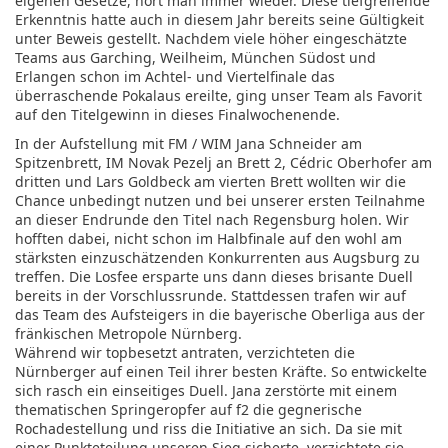
eigenen Gesetze, hört man immer wieder. Diese tiefgreifende
Erkenntnis hatte auch in diesem Jahr bereits seine Gültigkeit
unter Beweis gestellt. Nachdem viele höher eingeschätzte
Teams aus Garching, Weilheim, München Südost und
Erlangen schon im Achtel- und Viertelfinale das
überraschende Pokalaus ereilte, ging unser Team als Favorit
auf den Titelgewinn in dieses Finalwochenende.
In der Aufstellung mit FM / WIM Jana Schneider am
Spitzenbrett, IM Novak Pezelj an Brett 2, Cédric Oberhofer am
dritten und Lars Goldbeck am vierten Brett wollten wir die
Chance unbedingt nutzen und bei unserer ersten Teilnahme
an dieser Endrunde den Titel nach Regensburg holen. Wir
hofften dabei, nicht schon im Halbfinale auf den wohl am
stärksten einzuschätzenden Konkurrenten aus Augsburg zu
treffen. Die Losfee ersparte uns dann dieses brisante Duell
bereits in der Vorschlussrunde. Stattdessen trafen wir auf
das Team des Aufsteigers in die bayerische Oberliga aus der
fränkischen Metropole Nürnberg.
Während wir topbesetzt antraten, verzichteten die
Nürnberger auf einen Teil ihrer besten Kräfte. So entwickelte
sich rasch ein einseitiges Duell. Jana zerstörte mit einem
thematischen Springeropfer auf f2 die gegnerische
Rochadestellung und riss die Initiative an sich. Da sie mit
einer Punkteteilung unseren Sieg sicherte, verzichtete sie