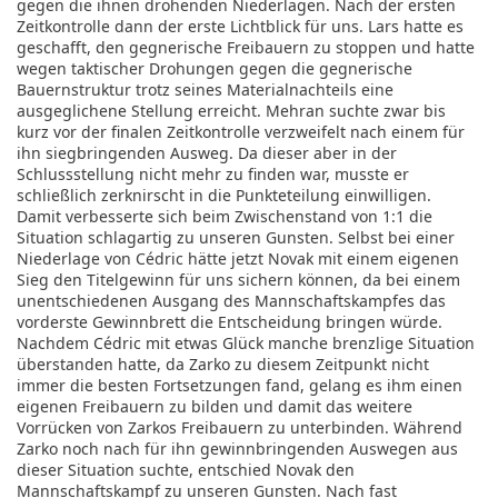
gegen die ihnen drohenden Niederlagen. Nach der ersten
Zeitkontrolle dann der erste Lichtblick für uns. Lars hatte es
geschafft, den gegnerische Freibauern zu stoppen und hatte
wegen taktischer Drohungen gegen die gegnerische
Bauernstruktur trotz seines Materialnachteils eine
ausgeglichene Stellung erreicht. Mehran suchte zwar bis
kurz vor der finalen Zeitkontrolle verzweifelt nach einem für
ihn siegbringenden Ausweg. Da dieser aber in der
Schlussstellung nicht mehr zu finden war, musste er
schließlich zerknirscht in die Punkteteilung einwilligen.
Damit verbesserte sich beim Zwischenstand von 1:1 die
Situation schlagartig zu unseren Gunsten. Selbst bei einer
Niederlage von Cédric hätte jetzt Novak mit einem eigenen
Sieg den Titelgewinn für uns sichern können, da bei einem
unentschiedenen Ausgang des Mannschaftskampfes das
vorderste Gewinnbrett die Entscheidung bringen würde.
Nachdem Cédric mit etwas Glück manche brenzlige Situation
überstanden hatte, da Zarko zu diesem Zeitpunkt nicht
immer die besten Fortsetzungen fand, gelang es ihm einen
eigenen Freibauern zu bilden und damit das weitere
Vorrücken von Zarkos Freibauern zu unterbinden. Während
Zarko noch nach für ihn gewinnbringenden Auswegen aus
dieser Situation suchte, entschied Novak den
Mannschaftskampf zu unseren Gunsten. Nach fast