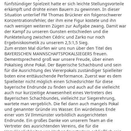
fünfstündiger Spielzeit hatte er sich leichte Stellungsvorteile
erkämpft und drohte einen Bauern zu gewinnen. In dieser
Situation unterlief FM Thomas Brückner ein folgenschwerer
Konzentrationsfehler, der ihm eine Figur kostete und ihn
nach wenigen weiteren Zügen zur Aufgabe zwang. Damit war
der Kampf zu unseren Gunsten entschieden und die
Punkteteilung zwischen Cédric und Zarko nur noch
Ergebniskosmetik zu unserem 2,5:1,5 Sieg.
Zum ersten Mal dürfen wir uns nun über den Titel des
BAYERISCHEN MANNSCHAFTSPOKALSIEGERS freuen.
Dementsprechend groß war unsere Freude, über einen
Pokalsieg ohne Pokal. Der Bayerische Schachbund und sein
für die Ausrichtung des Viererpokals zuständiger Spielleiter
boten eine enttäuschende Performance. Zuerst war es dem
Spielleiter nicht möglich einen Schiedsrichter für diese
bayerische Endrunde zu finden und auch auf die vielleicht
auch nur kurzzeitige Anwesenheit eines Vertreters des
Bayerischen Schachbundes, vielleicht zur Siegerehrung,
wartete man vergeblich. Die fiel dann auch mangels Pokal
und genannter Gründe ins Wasser. Ein würdeloses Ende
einer vom SV Ilmmünster vorbildlich ausgerichteten
Endrunde. Ein großes Danke von unserem Team an die
Vertreter des ausrichtenden Vereins, die für die