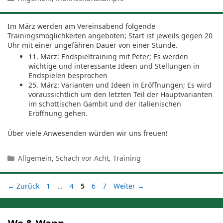
Im März werden am Vereinsabend folgende
Trainingsmöglichkeiten angeboten; Start ist jeweils gegen 20
Uhr mit einer ungefähren Dauer von einer Stunde.
11. März: Endspieltraining mit Peter; Es werden
wichtige und interessante Ideen und Stellungen in
Endspielen besprochen
25. März: Varianten und Ideen in Eröffnungen; Es wird
voraussichtlich um den letzten Teil der Hauptvarianten
im schottischen Gambit und der italienischen
Eröffnung gehen.
Über viele Anwesenden würden wir uns freuen!
Kategorien
Allgemein
,
Schach vor Acht
,
Training
Seite
Seite
Seite
Seite
Seite
←
Zurück
1
…
4
5
6
7
Weiter
→