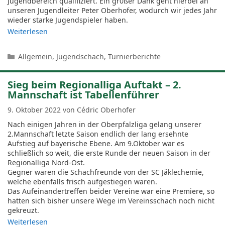
Jugendbereich qualifiziert. Ein gr0ßer Dank geht hierbei an
unseren Jugendleiter Peter Oberhofer, wodurch wir jedes Jahr
wieder starke Jugendspieler haben.
Weiterlesen
Kategorien
Allgemein
,
Jugendschach
,
Turnierberichte
Sieg beim Regionalliga Auftakt – 2.
Mannschaft ist Tabellenführer
9. Oktober 2022
von
Cédric Oberhofer
Nach einigen Jahren in der Oberpfalzliga gelang unserer
2.Mannschaft letzte Saison endlich der lang ersehnte
Aufstieg auf bayerische Ebene. Am 9.Oktober war es
schließlich so weit, die erste Runde der neuen Saison in der
Regionalliga Nord-Ost.
Gegner waren die Schachfreunde von der SC Jäklechemie,
welche ebenfalls frisch aufgestiegen waren.
Das Aufeinandertreffen beider Vereine war eine Premiere, so
hatten sich bisher unsere Wege im Vereinsschach noch nicht
gekreuzt.
Weiterlesen