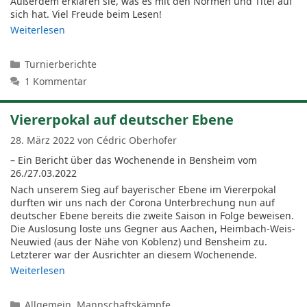
Außerdem erklären sie, was es mit den Normen und Titel auf
sich hat. Viel Freude beim Lesen!
Weiterlesen
Kategorien
Turnierberichte
1 Kommentar
Viererpokal auf deutscher Ebene
28. März 2022
von
Cédric Oberhofer
– Ein Bericht über das Wochenende in Bensheim vom
26./27.03.2022
Nach unserem Sieg auf bayerischer Ebene im Viererpokal
durften wir uns nach der Corona Unterbrechung nun auf
deutscher Ebene bereits die zweite Saison in Folge beweisen.
Die Auslosung loste uns Gegner aus Aachen, Heimbach-Weis-
Neuwied (aus der Nähe von Koblenz) und Bensheim zu.
Letzterer war der Ausrichter an diesem Wochenende.
Weiterlesen
Kategorien
Allgemein
,
Mannschaftskämpfe