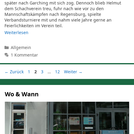
später nach Garching mit sich zog. Dennoch blieb Helmut
dem Schachverein treu, fuhr nach wie vor zu den
Mannschaftskämpfen nach Regensburg, spielte
Verbandsturniere mit und nahm viele Jahre gerne an
Feierlichkeiten im Verein teil.
Weiterlesen
Kategorien
Allgemein
1 Kommentar
Seite
Seite
Seite
Seite
←
Zurück
1
2
3
…
12
Weiter
→
Wo & Wann