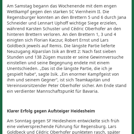
Am Samstag begann das Wochenende mit dem engen
Wettkampf gegen den starken SC Viernheim II. Die
Regensburger konnten an den Brettern 5 und 6 durch Jana
Schneider und Lennart Uphoff wichtige Siege erzielen,
während Karsten Schuster und Cédric Oberhofer an den
hinteren Brettern verloren. An den Brettern 1, 3 und 4
einigten sich Florian Kaczur, Robert Ernst und Lars
Goldbeck jeweils auf Remis. Die längste Partie lieferte
Neuzugang Alparslan Isik an Brett 2: Nach fast sieben
Stunden und 138 Zügen musste er seine Gewinnversuche
einstellen und seine Begegnung endete mit einem
Unentschieden. „Das ist die längste Partie, die ich je
gespielt habe“, sagte Isik. „Ein enormer Kampfgeist von
ihm und seinem Gegner“, ist sich Teamkapitän und
Vereinsvorsitzender Peter Oberhofer sicher. Am Ende stand
ein verdienter Mannschaftspunkt für Bavaria.
Klarer Erfolg gegen Aufsteiger Heidesheim
Am Sonntag gegen SF Heidesheim entwickelte sich früh
eine vielversprechende Führung für Regensburg. Lars
Goldbeck und Cédric Oberhofer punkteten rasch, später