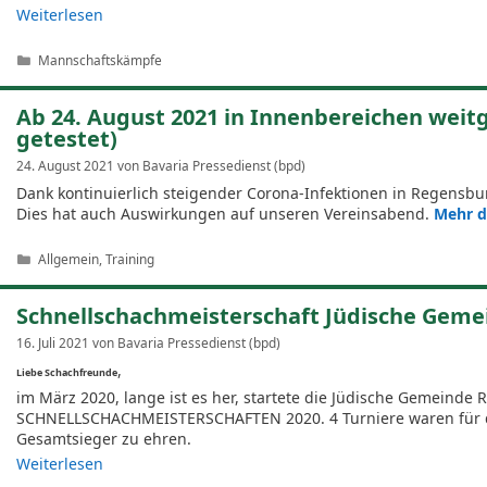
Weiterlesen
Kategorien
Mannschaftskämpfe
Ab 24. August 2021 in Innenbereichen weit
getestet)
24. August 2021
von
Bavaria Pressedienst (bpd)
Dank kontinuierlich steigender Corona-Infektionen in Regensbur
Dies hat auch Auswirkungen auf unseren Vereinsabend.
Mehr d
Kategorien
Allgemein
,
Training
Schnellschachmeisterschaft Jüdische Geme
16. Juli 2021
von
Bavaria Pressedienst (bpd)
,
Liebe Schachfreunde
im März 2020, lange ist es her, startete die Jüdische Gemein
SCHNELLSCHACHMEISTERSCHAFTEN 2020. 4 Turniere waren für da
Gesamtsieger zu ehren.
Weiterlesen