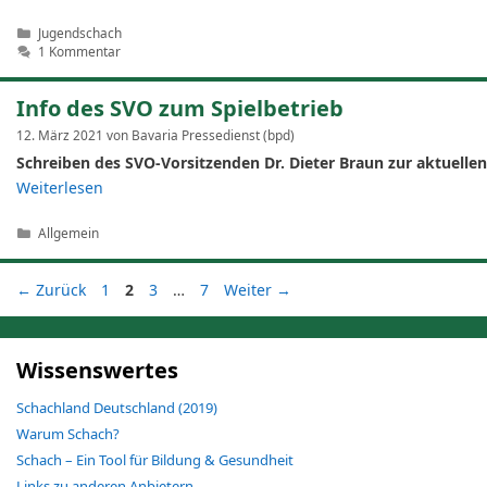
Kategorien
Jugendschach
1 Kommentar
Info des SVO zum Spielbetrieb
12. März 2021
von
Bavaria Pressedienst (bpd)
Schreiben des SVO-Vorsitzenden Dr. Dieter Braun zur aktuellen
Weiterlesen
Kategorien
Allgemein
Seite
Seite
Seite
Seite
←
Zurück
1
2
3
…
7
Weiter
→
Wissenswertes
Schachland Deutschland (2019)
Warum Schach?
Schach – Ein Tool für Bildung & Gesundheit
Links zu anderen Anbietern