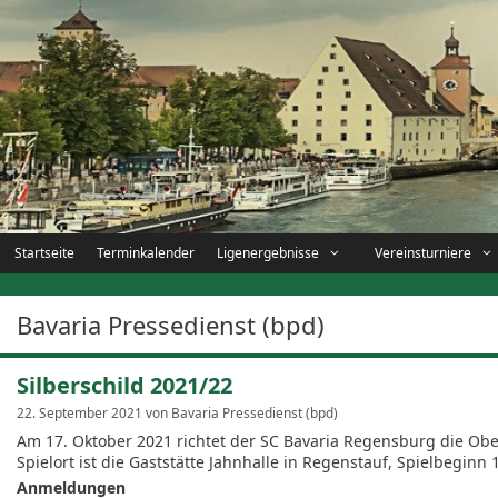
Zum
Inhalt
springen
Startseite
Terminkalender
Ligenergebnisse
Vereinsturniere
Bavaria Pressedienst (bpd)
Silberschild 2021/22
22. September 2021
von
Bavaria Pressedienst (bpd)
Am 17. Oktober 2021 richtet der SC Bavaria Regensburg die Obe
Spielort ist die Gaststätte Jahnhalle in Regenstauf, Spielbeginn 
Anmeldungen