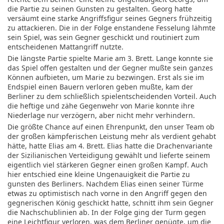
die Partie zu seinen Gunsten zu gestalten. Georg hatte
versäumt eine starke Angriffsfigur seines Gegners frühzeitig
zu attackieren. Die in der Folge enstandene Fesselung lähmte
sein Spiel, was sein Gegner geschickt und routiniert zum
entscheidenen Mattangriff nutzte.
Die längste Partie spielte Marie am 3. Brett. Lange konnte sie
das Spiel offen gestalten und der Gegner mußte sein ganzes
Können aufbieten, um Marie zu bezwingen. Erst als sie im
Endspiel einen Bauern verloren geben mußte, kam der
Berliner zu dem schließlich spielentscheidenden Vorteil. Auch
die heftige und zähe Gegenwehr von Marie konnte ihre
Niederlage nur verzögern, aber nicht mehr verhindern.
Die größte Chance auf einen Ehrenpunkt, den unser Team ob
der großen kämpferischen Leistung mehr als verdient gehabt
hätte, hatte Elias am 4. Brett. Elias hatte die Drachenvariante
der Sizilianischen Verteidigung gewählt und lieferte seinem
eigentlich viel stärkeren Gegner einen großen Kampf. Auch
hier entschied eine kleine Ungenauigkeit die Partie zu
gunsten des Berliners. Nachdem Elias einen seiner Türme
etwas zu optimistisch nach vorne in den Angriff gegen den
gegnerischen König geschickt hatte, schnitt ihm sein Gegner
die Nachschublinien ab. In der Folge ging der Turm gegen
eine Leichtfigur verloren, was dem Berliner genügte, um die