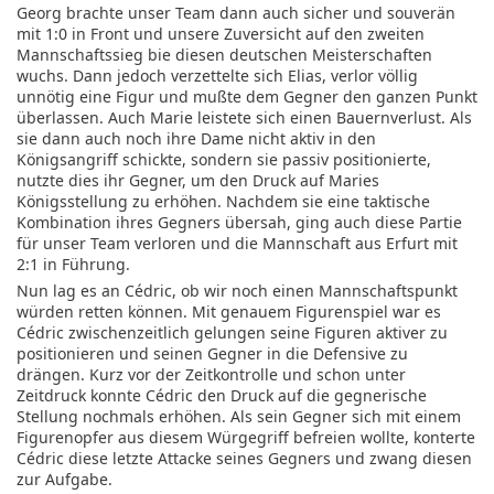
Georg brachte unser Team dann auch sicher und souverän
mit 1:0 in Front und unsere Zuversicht auf den zweiten
Mannschaftssieg bie diesen deutschen Meisterschaften
wuchs. Dann jedoch verzettelte sich Elias, verlor völlig
unnötig eine Figur und mußte dem Gegner den ganzen Punkt
überlassen. Auch Marie leistete sich einen Bauernverlust. Als
sie dann auch noch ihre Dame nicht aktiv in den
Königsangriff schickte, sondern sie passiv positionierte,
nutzte dies ihr Gegner, um den Druck auf Maries
Königsstellung zu erhöhen. Nachdem sie eine taktische
Kombination ihres Gegners übersah, ging auch diese Partie
für unser Team verloren und die Mannschaft aus Erfurt mit
2:1 in Führung.
Nun lag es an Cédric, ob wir noch einen Mannschaftspunkt
würden retten können. Mit genauem Figurenspiel war es
Cédric zwischenzeitlich gelungen seine Figuren aktiver zu
positionieren und seinen Gegner in die Defensive zu
drängen. Kurz vor der Zeitkontrolle und schon unter
Zeitdruck konnte Cédric den Druck auf die gegnerische
Stellung nochmals erhöhen. Als sein Gegner sich mit einem
Figurenopfer aus diesem Würgegriff befreien wollte, konterte
Cédric diese letzte Attacke seines Gegners und zwang diesen
zur Aufgabe.