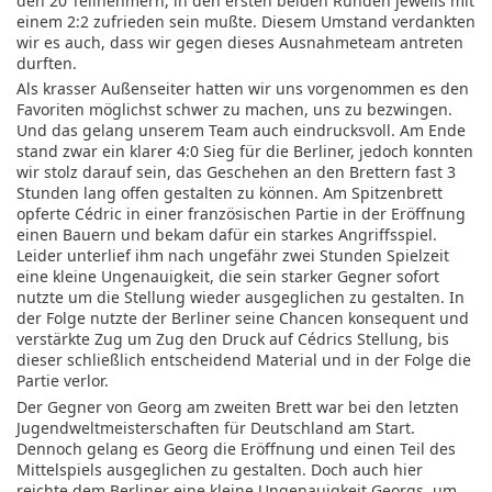
den 20 Teilnehmern, in den ersten beiden Runden jeweils mit
einem 2:2 zufrieden sein mußte. Diesem Umstand verdankten
wir es auch, dass wir gegen dieses Ausnahmeteam antreten
durften.
Als krasser Außenseiter hatten wir uns vorgenommen es den
Favoriten möglichst schwer zu machen, uns zu bezwingen.
Und das gelang unserem Team auch eindrucksvoll. Am Ende
stand zwar ein klarer 4:0 Sieg für die Berliner, jedoch konnten
wir stolz darauf sein, das Geschehen an den Brettern fast 3
Stunden lang offen gestalten zu können. Am Spitzenbrett
opferte Cédric in einer französischen Partie in der Eröffnung
einen Bauern und bekam dafür ein starkes Angriffsspiel.
Leider unterlief ihm nach ungefähr zwei Stunden Spielzeit
eine kleine Ungenauigkeit, die sein starker Gegner sofort
nutzte um die Stellung wieder ausgeglichen zu gestalten. In
der Folge nutzte der Berliner seine Chancen konsequent und
verstärkte Zug um Zug den Druck auf Cédrics Stellung, bis
dieser schließlich entscheidend Material und in der Folge die
Partie verlor.
Der Gegner von Georg am zweiten Brett war bei den letzten
Jugendweltmeisterschaften für Deutschland am Start.
Dennoch gelang es Georg die Eröffnung und einen Teil des
Mittelspiels ausgeglichen zu gestalten. Doch auch hier
reichte dem Berliner eine kleine Ungenauigkeit Georgs, um