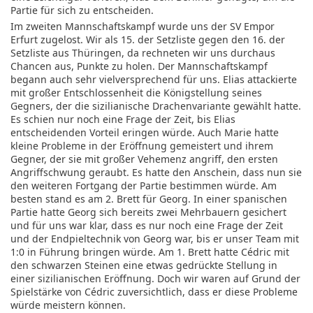
Partie für sich zu entscheiden.
Im zweiten Mannschaftskampf wurde uns der SV Empor
Erfurt zugelost. Wir als 15. der Setzliste gegen den 16. der
Setzliste aus Thüringen, da rechneten wir uns durchaus
Chancen aus, Punkte zu holen. Der Mannschaftskampf
begann auch sehr vielversprechend für uns. Elias attackierte
mit großer Entschlossenheit die Königstellung seines
Gegners, der die sizilianische Drachenvariante gewählt hatte.
Es schien nur noch eine Frage der Zeit, bis Elias
entscheidenden Vorteil eringen würde. Auch Marie hatte
kleine Probleme in der Eröffnung gemeistert und ihrem
Gegner, der sie mit großer Vehemenz angriff, den ersten
Angriffschwung geraubt. Es hatte den Anschein, dass nun sie
den weiteren Fortgang der Partie bestimmen würde. Am
besten stand es am 2. Brett für Georg. In einer spanischen
Partie hatte Georg sich bereits zwei Mehrbauern gesichert
und für uns war klar, dass es nur noch eine Frage der Zeit
und der Endpieltechnik von Georg war, bis er unser Team mit
1:0 in Führung bringen würde. Am 1. Brett hatte Cédric mit
den schwarzen Steinen eine etwas gedrückte Stellung in
einer sizilianischen Eröffnung. Doch wir waren auf Grund der
Spielstärke von Cédric zuversichtlich, dass er diese Probleme
würde meistern können.