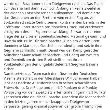
würde den Bavarianern zum Titelgewinn reichen. Das Team
von Bavaria ließ dann auch von Anfang an keine Zweifel an
der eigenen Entschlossenheit aufkommen und dominierte
das Geschehen an den Brettern vom ersten Zug an. Am
Spitzenbrett setzte Cédric seinen Kontrahenten bereits in der
Eröffnung unter starken positionellen Druck und erschwerte
erfolgreich dessen Figurenentwicklung. So war es nur eine
Frage der Zeit, bis er spielentscheidend Material gewann und
Bavaria mit 1:0 in Führung brachte. Auch am vierten Brett
dominierte Marie das Geschehen eindeutig und setzte ihre
Gegnerin schließlich matt. Damit war der Kampfgeist der
Münchner Mannschaft gebrochen und Georg am zweiten
und Dominik am dritten Brett stellten mit ihren
Punkteteilungen den ungefährdeten 3:1 Sieg von Bavaria
sicher.
Damit setzte das Team nach dem Gewinn der Deutschen
Vizemeisterschaft in der Altersklasse U14 vor einem halben
Jahr das nächste Ausrufezeichen in seiner schachlichen
Entwicklung. Drei Siege und mit 6:0 Punkten drei Punkte
Vorsprung vor den Zweitplatzierten Gräfelfingern ( 3:3 Punkte
) sprechen eine deutliche Sprache. Nachdem die Mannschaft
in den letzten Jahren immer knapp den Titelgewinn
verpasste, gelang diesmal souverän der große Triumph bei