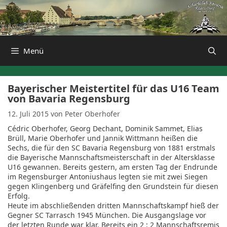
Zum
Inhalt
springen
Menü
Bayerischer Meistertitel für das U16 Team
von Bavaria Regensburg
12. Juli 2015
von
Peter Oberhofer
Cédric Oberhofer, Georg Dechant, Dominik Sammet, Elias
Brüll, Marie Oberhofer und Jannik Wittmann heißen die
Sechs, die für den SC Bavaria Regensburg von 1881 erstmals
die Bayerische Mannschaftsmeisterschaft in der Altersklasse
U16 gewannen. Bereits gestern, am ersten Tag der Endrunde
im Regensburger Antoniushaus legten sie mit zwei Siegen
gegen Klingenberg und Gräfelfing den Grundstein für diesen
Erfolg.
Heute im abschließenden dritten Mannschaftskampf hieß der
Gegner SC Tarrasch 1945 München. Die Ausgangslage vor
der letzten Runde war klar. Bereits ein 2 : 2 Mannschaftsremis