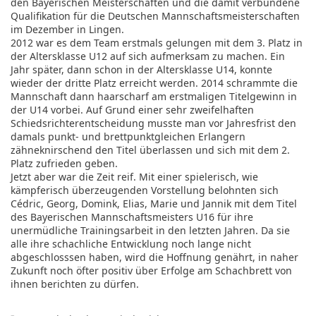
den Bayerischen Meisterschaften und die damit verbundene
Qualifikation für die Deutschen Mannschaftsmeisterschaften
im Dezember in Lingen.
2012 war es dem Team erstmals gelungen mit dem 3. Platz in
der Altersklasse U12 auf sich aufmerksam zu machen. Ein
Jahr später, dann schon in der Altersklasse U14, konnte
wieder der dritte Platz erreicht werden. 2014 schrammte die
Mannschaft dann haarscharf am erstmaligen Titelgewinn in
der U14 vorbei. Auf Grund einer sehr zweifelhaften
Schiedsrichterentscheidung musste man vor Jahresfrist den
damals punkt- und brettpunktgleichen Erlangern
zähneknirschend den Titel überlassen und sich mit dem 2.
Platz zufrieden geben.
Jetzt aber war die Zeit reif. Mit einer spielerisch, wie
kämpferisch überzeugenden Vorstellung belohnten sich
Cédric, Georg, Domink, Elias, Marie und Jannik mit dem Titel
des Bayerischen Mannschaftsmeisters U16 für ihre
unermüdliche Trainingsarbeit in den letzten Jahren. Da sie
alle ihre schachliche Entwicklung noch lange nicht
abgeschlosssen haben, wird die Hoffnung genährt, in naher
Zukunft noch öfter positiv über Erfolge am Schachbrett von
ihnen berichten zu dürfen.