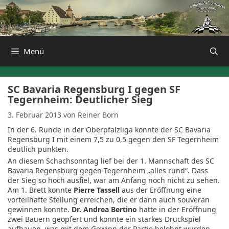
Zum
Inhalt
springen
Menü
SC Bavaria Regensburg I gegen SF
Tegernheim: Deutlicher Sieg
3. Februar 2013
von
Reiner Born
In der 6. Runde in der Oberpfalzliga konnte der SC Bavaria
Regensburg I mit einem 7,5 zu 0,5 gegen den SF Tegernheim
deutlich punkten.
An diesem Schachsonntag lief bei der 1. Mannschaft des SC
Bavaria Regensburg gegen Tegernheim „alles rund“. Dass
der Sieg so hoch ausfiel, war am Anfang noch nicht zu sehen.
Am 1. Brett konnte
Pierre Tassell
aus der Eröffnung eine
vorteilhafte Stellung erreichen, die er dann auch souverän
gewinnen konnte.
Dr. Andrea Bertino
hatte in der Eröffnung
zwei Bauern geopfert und konnte ein starkes Druckspiel
aufbauen, was mit dem Gewinn der Partie belohnt wurden.