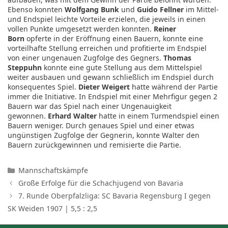
Ebenso konnten
Wolfgang Bunk
und
Guido Fellner
im Mittel-
und Endspiel leichte Vorteile erzielen, die jeweils in einen
vollen Punkte umgesetzt werden konnten.
Reiner
Born
opferte in der Eröffnung einen Bauern, konnte eine
vorteilhafte Stellung erreichen und profitierte im Endspiel
von einer ungenauen Zugfolge des Gegners.
Thomas
Steppuhn
konnte eine gute Stellung aus dem Mittelspiel
weiter ausbauen und gewann schließlich im Endspiel durch
konsequentes Spiel.
Dieter Weigert
hatte während der Partie
immer die Initiative. In Endspiel mit einer Mehrfigur gegen 2
Bauern war das Spiel nach einer Ungenauigkeit
gewonnen.
Erhard Walter
hatte in einem Turmendspiel einen
Bauern weniger. Durch genaues Spiel und einer etwas
ungünstigen Zugfolge der Gegnerin, konnte Walter den
Bauern zurückgewinnen und remisierte die Partie.
Kategorien
Mannschaftskämpfe
Große Erfolge für die Schachjugend von Bavaria
7. Runde Oberpfalzliga: SC Bavaria Regensburg I gegen
SK Weiden 1907 | 5,5 : 2,5