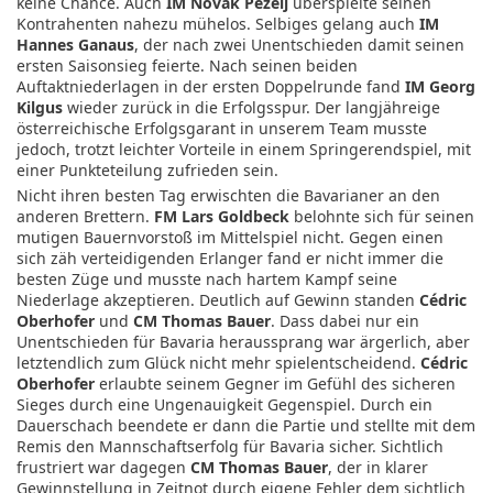
keine Chance. Auch
IM
Novak Pezelj
überspielte seinen
Kontrahenten nahezu mühelos. Selbiges gelang auch
IM
Hannes Ganaus
, der nach zwei Unentschieden damit seinen
ersten Saisonsieg feierte. Nach seinen beiden
Auftaktniederlagen in der ersten Doppelrunde fand
IM Georg
Kilgus
wieder zurück in die Erfolgsspur. Der langjähreige
österreichische Erfolgsgarant in unserem Team musste
jedoch, trotzt leichter Vorteile in einem Springerendspiel, mit
einer Punkteteilung zufrieden sein.
Nicht ihren besten Tag erwischten die Bavarianer an den
anderen Brettern.
FM Lars Goldbeck
belohnte sich für seinen
mutigen Bauernvorstoß im Mittelspiel nicht. Gegen einen
sich zäh verteidigenden Erlanger fand er nicht immer die
besten Züge und musste nach hartem Kampf seine
Niederlage akzeptieren. Deutlich auf Gewinn standen
Cédric
Oberhofer
und
CM Thomas Bauer
. Dass dabei nur ein
Unentschieden für Bavaria heraussprang war ärgerlich, aber
letztendlich zum Glück nicht mehr spielentscheidend.
Cédric
Oberhofer
erlaubte seinem Gegner im Gefühl des sicheren
Sieges durch eine Ungenauigkeit Gegenspiel. Durch ein
Dauerschach beendete er dann die Partie und stellte mit dem
Remis den Mannschaftserfolg für Bavaria sicher. Sichtlich
frustriert war dagegen
CM Thomas Bauer
, der in klarer
Gewinnstellung in Zeitnot durch eigene Fehler dem sichtlich