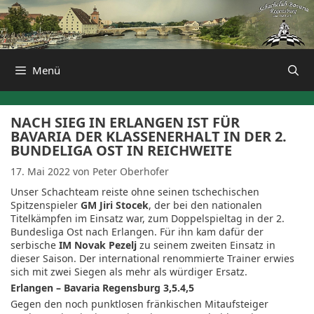
Zum
Inhalt
springen
Menü
NACH SIEG IN ERLANGEN IST FÜR
BAVARIA DER KLASSENERHALT IN DER 2.
BUNDELIGA OST IN REICHWEITE
17. Mai 2022
von
Peter Oberhofer
Unser Schachteam reiste ohne seinen tschechischen
Spitzenspieler
GM Jiri Stocek
, der bei den nationalen
Titelkämpfen im Einsatz war, zum Doppelspieltag in der 2.
Bundesliga Ost nach Erlangen. Für ihn kam dafür der
serbische
IM Novak Pezelj
zu seinem zweiten Einsatz in
dieser Saison. Der international renommierte Trainer erwies
sich mit zwei Siegen als mehr als würdiger Ersatz.
Erlangen – Bavaria Regensburg 3,5.4,5
Gegen den noch punktlosen fränkischen Mitaufsteiger