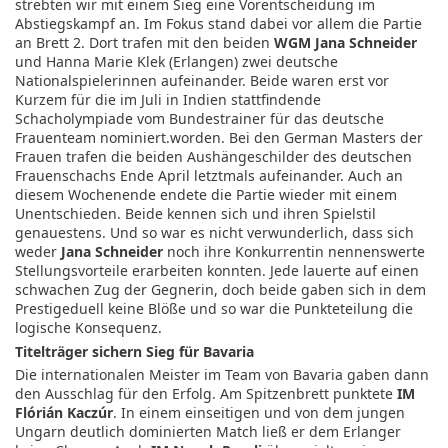
strebten wir mit einem Sieg eine Vorentscheidung im
Abstiegskampf an. Im Fokus stand dabei vor allem die Partie
an Brett 2. Dort trafen mit den beiden
WGM Jana Schneider
und Hanna Marie Klek (Erlangen) zwei deutsche
Nationalspielerinnen aufeinander. Beide waren erst vor
Kurzem für die im Juli in Indien stattfindende
Schacholympiade vom Bundestrainer für das deutsche
Frauenteam nominiert.worden. Bei den German Masters der
Frauen trafen die beiden Aushängeschilder des deutschen
Frauenschachs Ende April letztmals aufeinander. Auch an
diesem Wochenende endete die Partie wieder mit einem
Unentschieden. Beide kennen sich und ihren Spielstil
genauestens. Und so war es nicht verwunderlich, dass sich
weder
Jana Schneider
noch ihre Konkurrentin nennenswerte
Stellungsvorteile erarbeiten konnten. Jede lauerte auf einen
schwachen Zug der Gegnerin, doch beide gaben sich in dem
Prestigeduell keine Blöße und so war die Punkteteilung die
logische Konsequenz.
Titelträger sichern Sieg für Bavaria
Die internationalen Meister im Team von Bavaria gaben dann
den Ausschlag für den Erfolg. Am Spitzenbrett punktete
IM
Flórián Kaczúr
. In einem einseitigen und von dem jungen
Ungarn deutlich dominierten Match ließ er dem Erlanger