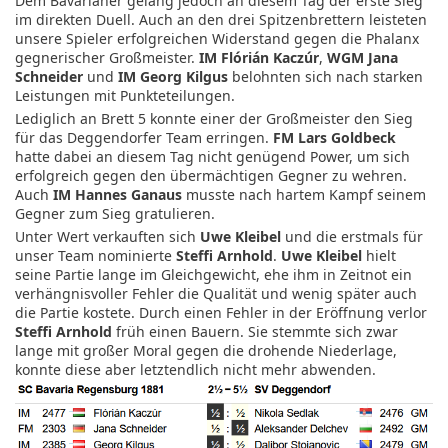
Dem Bavarianer gelang jedoch an diesem Tag der erste Sieg
im direkten Duell. Auch an den drei Spitzenbrettern leisteten
unsere Spieler erfolgreichen Widerstand gegen die Phalanx
gegnerischer Großmeister.
IM Flórián Kaczúr
,
WGM Jana
Schneider
und
IM Georg Kilgus
belohnten sich nach starken
Leistungen mit Punkteteilungen.
Lediglich an Brett 5 konnte einer der Großmeister den Sieg
für das Deggendorfer Team erringen.
FM Lars Goldbeck
hatte dabei an diesem Tag nicht genügend Power, um sich
erfolgreich gegen den übermächtigen Gegner zu wehren.
Auch
IM Hannes Ganaus
musste nach hartem Kampf seinem
Gegner zum Sieg gratulieren.
Unter Wert verkauften sich
Uwe Kleibel
und die erstmals für
unser Team nominierte
Steffi Arnhold
.
Uwe Kleibel
hielt
seine Partie lange im Gleichgewicht, ehe ihm in Zeitnot ein
verhängnisvoller Fehler die Qualität und wenig später auch
die Partie kostete. Durch einen Fehler in der Eröffnung verlor
Steffi Arnhold
früh einen Bauern. Sie stemmte sich zwar
lange mit großer Moral gegen die drohende Niederlage,
konnte diese aber letztendlich nicht mehr abwenden.