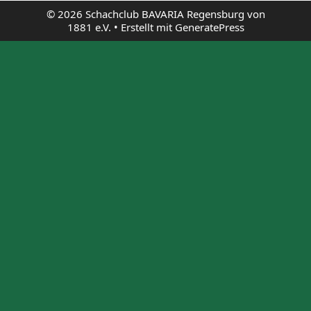
© 2026 Schachclub BAVARIA Regensburg von
1881 e.V.
• Erstellt mit
GeneratePress