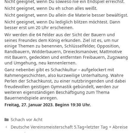
Nicht geeignet, wenn Du sowieso nie ein Endspiel erreichst.
Nicht geeignet, wenn Du eh schon alles weißt.
Nicht geeignet, wenn Du allein die Materie besser bewältigst.
Nicht geeignet, wenn Du lediglich blitzen möchtest. Dann
besser erst um 20 Uhr erscheinen.
Wir werden die 64 Felder aus der Sicht der Bauern und
seines Freundes dem König erkunden. Ziel ist es, um nur
einige Themen zu benennen, Schlüsselfelder, Opposition,
Randbauern, Widderbauern, Dreiecksmanöver, Mattmotive
mit Bauern, gedeckten und entfernten Freibauern, Zugzwang
und Umgehung, neu kennenlernen.
Ganz nebenbei gibt es Schachkultur – aufgelockert mit
Rahmengeschichten, also kurzweilige Unterhaltung. Wahre
Perlen der Schachkunst, zu einer nutzbrin­genden und dabei
freudevollen geistigen Gymnastik gebündelt, werden zur
weiteren eigenständigen Beschäftigung zum Thema
Bauernendspiele anregen.
Freitag, 27. Januar 2023. Beginn 19:30 Uhr.
Kategorien
Schach vor Acht
Deutsche Vereinsmeisterschaft 5.Tag=letzter Tag + Abreise