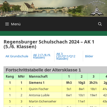
Zum
Inhalt
springen
Menü
Regensburger Schulschach 2024 – AK 1
(5./6. Klassen)
AK 3
AK 2 (7./8./9.
AK Grundschule
(10./Q11/Q12
Bilder
Klassen)
Klassen)
Fortschrittstabelle der Altersklasse 1
Rang
MNr
Mannschaft
1
2
3
1
1
Siemens 1
9h3
10g3
3h2½
2
1
1
Quirin Fischer
5s1
8w1
18s1
41
1
2
Antonia Luible
6w1
10s1
19w1
42
5
3
Martin Eichenseher
11w1
43