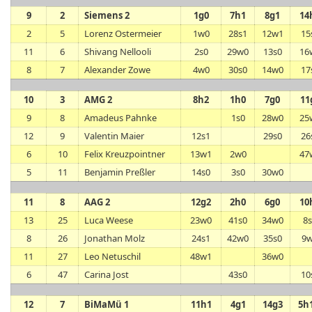
9
2
Siemens 2
1g0
7h1
8g1
14
2
5
Lorenz Ostermeier
1w0
28s1
12w1
15
11
6
Shivang Nellooli
2s0
29w0
13s0
16
8
7
Alexander Zowe
4w0
30s0
14w0
17
10
3
AMG 2
8h2
1h0
7g0
11
9
8
Amadeus Pahnke
1s0
28w0
25
12
9
Valentin Maier
12s1
29s0
26
6
10
Felix Kreuzpointner
13w1
2w0
47
5
11
Benjamin Preßler
14s0
3s0
30w0
11
8
AAG 2
12g2
2h0
6g0
10
13
25
Luca Weese
23w0
41s0
34w0
8
8
26
Jonathan Molz
24s1
42w0
35s0
9
11
27
Leo Netuschil
48w1
36w0
6
47
Carina Jost
43s0
10
12
7
BiMaMü 1
11h1
4g1
14g3
5h