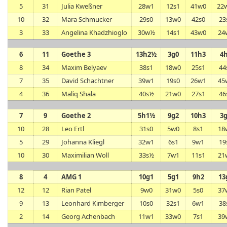
5
31
Julia Kweßner
28w1
12s1
41w0
22
10
32
Mara Schmucker
29s0
13w0
42s0
23
3
33
Angelina Khadzhioglo
30w½
14s1
43w0
24
6
11
Goethe 3
13h2½
3g0
11h3
4
8
34
Maxim Belyaev
38s1
18w0
25s1
44
7
35
David Schachtner
39w1
19s0
26w1
45
4
36
Maliq Shala
40s½
21w0
27s1
46
7
9
Goethe 2
5h1½
9g2
10h3
3
10
28
Leo Ertl
31s0
5w0
8s1
18
5
29
Johanna Kliegl
32w1
6s1
9w1
19
10
30
Maximilian Woll
33s½
7w1
11s1
21
8
4
AMG 1
10g1
5g1
9h2
13
12
12
Rian Patel
9w0
31w0
5s0
37
9
13
Leonhard Kimberger
10s0
32s1
6w1
38
2
14
Georg Achenbach
11w1
33w0
7s1
39