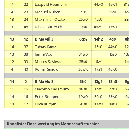
7
22
Leopold Heumann
44w0
15w1
31
4
23
Manuel Nuber
25s1
16s1
32
13
24
Maximilian Oczko
26w0
45s0
33
3
48
Nicole Bütterich
27s0
46w1
17w1
13
12
BiMaMü 3
6g½
14h2
4g0
8
14
37
Tobias Kainz
15s0
44w0
12
13
38
Janne Vogl
34w0
45s0
13
12
39
Moises S. Mesa
35s0
16w1
14
4
40
Ronja Reinold
36w½
17s1
46w0
14
5
BiMaMü 2
3h0
13g1
12h0
9
11
15
Ciacomo Cadamuro
18s0
37w1
22s0
5
14
16
Peter Stepper
19w0
39s0
23w0
6
14
17
Luca Burger
20s0
40w0
48s0
7
Rangliste: Einzelwertung im Mannschaftsturnier