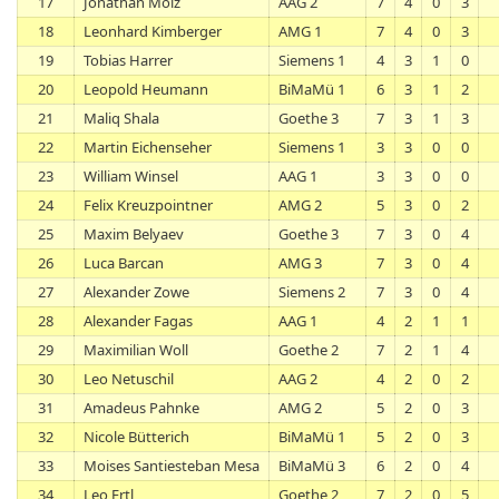
17
Jonathan Molz
AAG 2
7
4
0
3
18
Leonhard Kimberger
AMG 1
7
4
0
3
19
Tobias Harrer
Siemens 1
4
3
1
0
20
Leopold Heumann
BiMaMü 1
6
3
1
2
21
Maliq Shala
Goethe 3
7
3
1
3
22
Martin Eichenseher
Siemens 1
3
3
0
0
23
William Winsel
AAG 1
3
3
0
0
24
Felix Kreuzpointner
AMG 2
5
3
0
2
25
Maxim Belyaev
Goethe 3
7
3
0
4
26
Luca Barcan
AMG 3
7
3
0
4
27
Alexander Zowe
Siemens 2
7
3
0
4
28
Alexander Fagas
AAG 1
4
2
1
1
29
Maximilian Woll
Goethe 2
7
2
1
4
30
Leo Netuschil
AAG 2
4
2
0
2
31
Amadeus Pahnke
AMG 2
5
2
0
3
32
Nicole Bütterich
BiMaMü 1
5
2
0
3
33
Moises Santiesteban Mesa
BiMaMü 3
6
2
0
4
34
Leo Ertl
Goethe 2
7
2
0
5