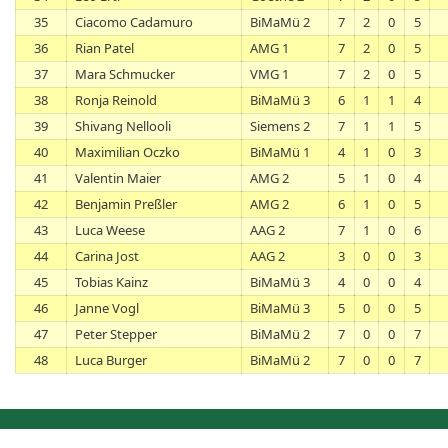
35
Ciacomo Cadamuro
BiMaMü 2
7
2
0
5
36
Rian Patel
AMG 1
7
2
0
5
37
Mara Schmucker
VMG 1
7
2
0
5
38
Ronja Reinold
BiMaMü 3
6
1
1
4
39
Shivang Nellooli
Siemens 2
7
1
1
5
40
Maximilian Oczko
BiMaMü 1
4
1
0
3
41
Valentin Maier
AMG 2
5
1
0
4
42
Benjamin Preßler
AMG 2
6
1
0
5
43
Luca Weese
AAG 2
7
1
0
6
44
Carina Jost
AAG 2
3
0
0
3
45
Tobias Kainz
BiMaMü 3
4
0
0
4
46
Janne Vogl
BiMaMü 3
5
0
0
5
47
Peter Stepper
BiMaMü 2
7
0
0
7
48
Luca Burger
BiMaMü 2
7
0
0
7