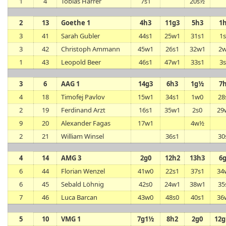
1
4
Tobias Harrer
7s1
20s½
2
13
Goethe 1
4h3
11g3
5h3
1
3
41
Sarah Gubler
44s1
25w1
31s1
1
3
42
Christoph Ammann
45w1
26s1
32w1
2
1
43
Leopold Beer
46s1
47w1
33s1
3
3
6
AAG 1
14g3
6h3
1g½
7
4
18
Timofej Pavlov
15w1
34s1
1w0
28
2
19
Ferdinand Arzt
16s1
35w1
2s0
29
9
20
Alexander Fagas
17w1
4w½
2
21
William Winsel
36s1
30
4
14
AMG 3
2g0
12h2
13h3
6
6
44
Florian Wenzel
41w0
22s1
37s1
34
6
45
Sebald Löhnig
42s0
24w1
38w1
35
7
46
Luca Barcan
43w0
48s0
40s1
36
5
10
VMG 1
7g1½
8h2
2g0
12