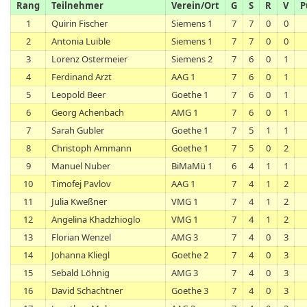
Rang
Teilnehmer
Verein/Ort
G
S
R
V
P
1
Quirin Fischer
Siemens 1
7
7
0
0
2
Antonia Luible
Siemens 1
7
7
0
0
3
Lorenz Ostermeier
Siemens 2
7
6
0
1
4
Ferdinand Arzt
AAG 1
7
6
0
1
5
Leopold Beer
Goethe 1
7
6
0
1
6
Georg Achenbach
AMG 1
7
6
0
1
7
Sarah Gubler
Goethe 1
7
5
1
1
8
Christoph Ammann
Goethe 1
7
5
0
2
9
Manuel Nuber
BiMaMü 1
6
4
1
1
10
Timofej Pavlov
AAG 1
7
4
1
2
11
Julia Kweßner
VMG 1
7
4
1
2
12
Angelina Khadzhioglo
VMG 1
7
4
1
2
13
Florian Wenzel
AMG 3
7
4
0
3
14
Johanna Kliegl
Goethe 2
7
4
0
3
15
Sebald Löhnig
AMG 3
7
4
0
3
16
David Schachtner
Goethe 3
7
4
0
3