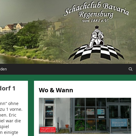
lden
orf 1
Wo & Wann
ann“ ohne
 zu 1 vorne.
en. Eric
el war die
spiel
n einigte