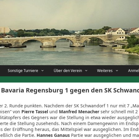
Sonstige Turniere
Über den Verein
Weiteres
Anme
SC Bavaria Regensburg 1 gegen den SK Schwand
der 2. Runde punkten. Nachdem der SK Schwandorf 1 nur mit 7 „M
misen“ von
Pierre Tassel
und
Manfred Menacher
sehr schnell mit 2
tätopfers des Gegners war die Stellung in etwa wieder ausgeglich
serte die Stellung zusehends. Nach einem Damengewinn im Endspi
s der Eröffnung heraus, das Mittelspiel war ausgeglichen. Im End
ßlich die Partie.
Hannes Ganaus
Partie war ausgeglichen und ma