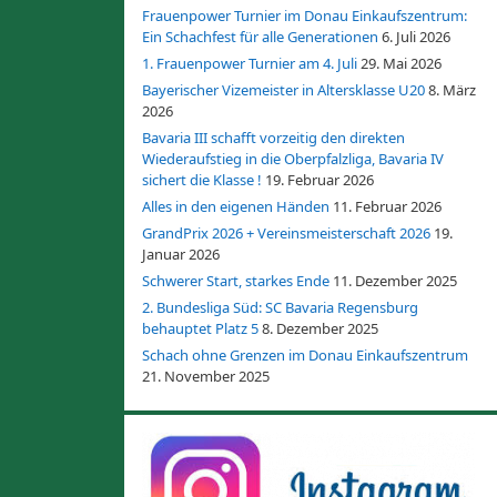
Frauenpower Turnier im Donau Einkaufszentrum:
Ein Schachfest für alle Generationen
6. Juli 2026
1. Frauenpower Turnier am 4. Juli
29. Mai 2026
Bayerischer Vizemeister in Altersklasse U20
8. März
2026
Bavaria III schafft vorzeitig den direkten
Wiederaufstieg in die Oberpfalzliga, Bavaria IV
sichert die Klasse !
19. Februar 2026
Alles in den eigenen Händen
11. Februar 2026
GrandPrix 2026 + Vereinsmeisterschaft 2026
19.
Januar 2026
Schwerer Start, starkes Ende
11. Dezember 2025
2. Bundesliga Süd: SC Bavaria Regensburg
behauptet Platz 5
8. Dezember 2025
Schach ohne Grenzen im Donau Einkaufszentrum
21. November 2025