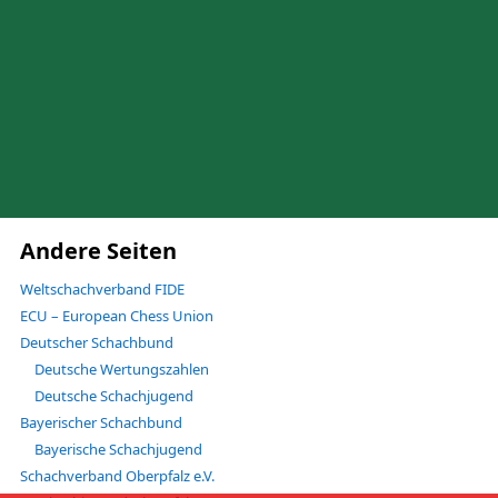
Andere Seiten
Weltschachverband FIDE
ECU – European Chess Union
Deutscher Schachbund
Deutsche Wertungszahlen
Deutsche Schachjugend
Bayerischer Schachbund
Bayerische Schachjugend
Schachverband Oberpfalz e.V.