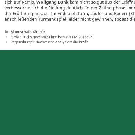
sich auf Remis.
Wolfgang Bunk
kam nicht so gut aus der Eröffn
verbesserrte sich die Stellung deutlich. In der Zeitnotphase ko
der Eröffnung heraus. Im Endspiel (Turm, Läufer und Bauern) st
anschließenden Turmendspiel leider nicht gewinnen, sodass die
Kategorien
Mannschaftskämpfe
Stefan Fuchs gewinnt Schnellschach-EM 2016/17
Regensburger Nachwuchs analysiert die Profis