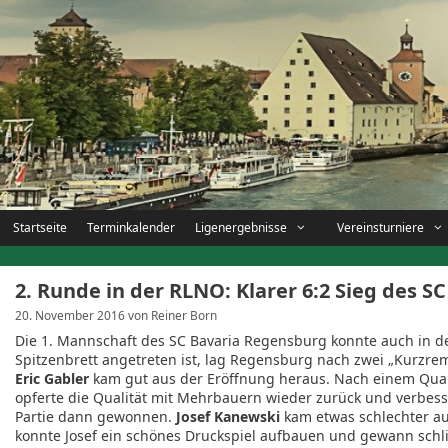
Zum
Inhalt
springen
Startseite
Terminkalender
Ligenergebnisse
Vereinsturniere
2. Runde in der RLNO: Klarer 6:2 Sieg des 
20. November 2016
von
Reiner Born
Die 1. Mannschaft des SC Bavaria Regensburg konnte auch in 
Spitzenbrett angetreten ist, lag Regensburg nach zwei „Kurzre
Eric Gabler
kam gut aus der Eröffnung heraus. Nach einem Quali
opferte die Qualität mit Mehrbauern wieder zurück und verbes
Partie dann gewonnen.
Josef Kanewski
kam etwas schlechter au
konnte Josef ein schönes Druckspiel aufbauen und gewann schlie