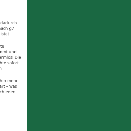
r dadurch
nach g7
istet
te
kommt und
armlos! Die
hte sofort
n
erhin mehr
art – was
schieden