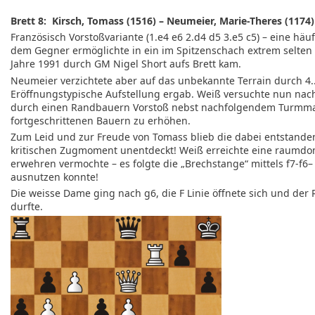
Brett 8: Kirsch, Tomass (1516) – Neumeier, Marie-Theres (1174)
Französisch Vorstoßvariante (1.e4 e6 2.d4 d5 3.e5 c5) – eine häu
dem Gegner ermöglichte in ein im Spitzenschach extrem selten
Jahre 1991 durch GM Nigel Short aufs Brett kam.
Neumeier verzichtete aber auf das unbekannte Terrain durch 4..
Eröffnungstypische Aufstellung ergab. Weiß versuchte nun n
durch einen Randbauern Vorstoß nebst nachfolgendem Turmman
fortgeschrittenen Bauern zu erhöhen.
Zum Leid und zur Freude von Tomass blieb die dabei entstand
kritischen Zugmoment unentdeckt! Weiß erreichte eine raumdomi
erwehren vermochte – es folgte die „Brechstange“ mittels f7-f6
ausnutzen konnte!
Die weisse Dame ging nach g6, die F Linie öffnete sich und der
durfte.