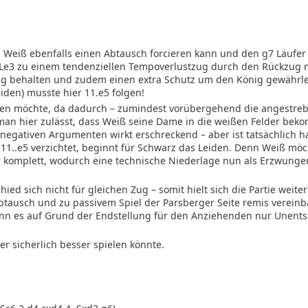
a Weiß ebenfalls einen Abtausch forcieren kann und den g7 Läufe
 Le3 zu einem tendenziellen Tempoverlustzug durch den Rückzug 
ng behalten und zudem einen extra Schutz um den König gewährle
iden) musste hier 11.e5 folgen!
chten möchte, da dadurch – zumindest vorübergehend die angestreb
 man hier zulässt, dass Weiß seine Dame in die weißen Felder be
 negativen Argumenten wirkt erschreckend – aber ist tatsächlich h
1..e5 verzichtet, beginnt für Schwarz das Leiden. Denn Weiß möc
tur komplett, wodurch eine technische Niederlage nun als Erzwunge
hied sich nicht für gleichen Zug – somit hielt sich die Partie weit
tausch und zu passivem Spiel der Parsberger Seite remis vereinb
kann es auf Grund der Endstellung für den Anziehenden nur Unent
er sicherlich besser spielen könnte.