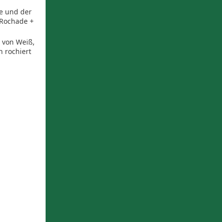
e und der
 Rochade +
p von Weiß,
 rochiert