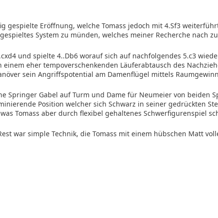
fig gespielte Eröffnung, welche Tomass jedoch mit 4.Sf3 weiterführt
 gespieltes System zu münden, welches meiner Recherche nach zul
cxd4 und spielte 4..Db6 worauf sich auf nachfolgendes 5.c3 wiede
ach einem eher tempoverschenkenden Läuferabtausch des Nachzie
över sein Angriffspotential am Damenflügel mittels Raumgewin
ene Springer Gabel auf Turm und Dame für Neumeier von beiden S
nierende Position welcher sich Schwarz in seiner gedrückten Ste
– was Tomass aber durch flexibel gehaltenes Schwerfigurenspiel sc
 Rest war simple Technik, die Tomass mit einem hübschen Matt vol