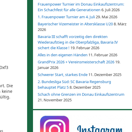
Frauenpower Turnier im Donau Einkaufszentrum:
Ein Schachfest für alle Generationen
6. Juli 2026
1. Frauenpower Turnier am 4. Juli
29. Mai 2026
Bayerischer Vizemeister in Altersklasse U20
8. März
2026
Bavaria III schafft vorzeitig den direkten
Wiederaufstieg in die Oberpfalzliga, Bavaria IV
sichert die Klasse !
19. Februar 2026
Alles in den eigenen Händen
11. Februar 2026
GrandPrix 2026 + Vereinsmeisterschaft 2026
19.
Dxf3
Januar 2026
Schwerer Start, starkes Ende
11. Dezember 2025
2. Bundesliga Süd: SC Bavaria Regensburg
rt. Die
behauptet Platz 5
8. Dezember 2025
 keine
Schach ohne Grenzen im Donau Einkaufszentrum
ültig.
21. November 2025
as