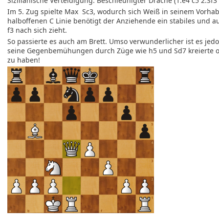
Sizilianische Verteidigung: Beschleunigter Drache (1.e4 c5 2.Sf3
Im 5. Zug spielte Max Sc3, wodurch sich Weiß in seinem Vorha
halboffenen C Linie benötigt der Anziehende ein stabiles und 
f3 nach sich zieht.
So passierte es auch am Brett. Umso verwunderlicher ist es je
seine Gegenbemühungen durch Züge wie h5 und Sd7 kreierte ohne
zu haben!