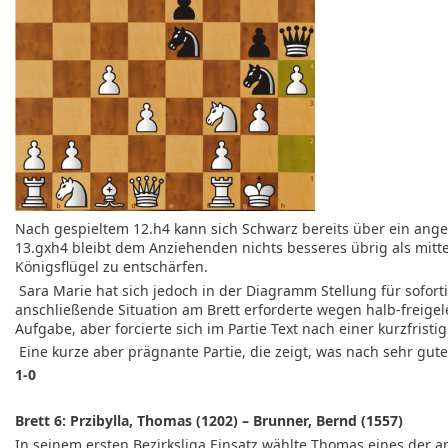
Nach gespieltem 12.h4 kann sich Schwarz bereits über ein ang
13.gxh4 bleibt dem Anziehenden nichts besseres übrig als mit
Königsflügel zu entschärfen.
Sara Marie hat sich jedoch in der Diagramm Stellung für sofor
anschließende Situation am Brett erforderte wegen halb-freige
Aufgabe, aber forcierte sich im Partie Text nach einer kurzfri
Eine kurze aber prägnante Partie, die zeigt, was nach sehr gutem
1-0
Brett 6: Przibylla, Thomas (1202) – Brunner, Bernd (1557)
In seinem ersten Bezirksliga Einsatz wählte Thomas eines der a