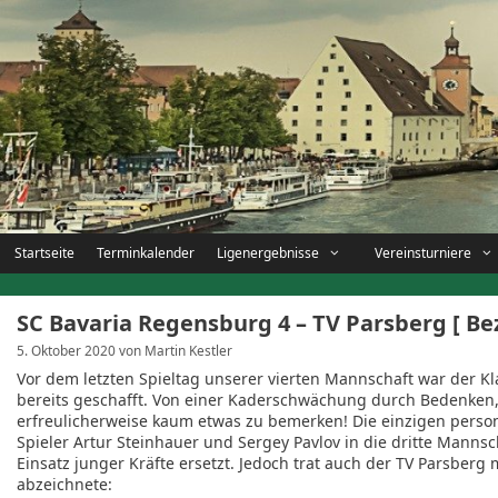
Zum
Inhalt
springen
Startseite
Terminkalender
Ligenergebnisse
Vereinsturniere
SC Bavaria Regensburg 4 – TV Parsberg [ Bezi
5. Oktober 2020
von
Martin Kestler
Vor dem letzten Spieltag unserer vierten Mannschaft war der Kl
bereits geschafft. Von einer Kaderschwächung durch Bedenken,
erfreulicherweise kaum etwas zu bemerken! Die einzigen perso
Spieler Artur Steinhauer und Sergey Pavlov in die dritte Mann
Einsatz junger Kräfte ersetzt. Jedoch trat auch der TV Parsber
abzeichnete: