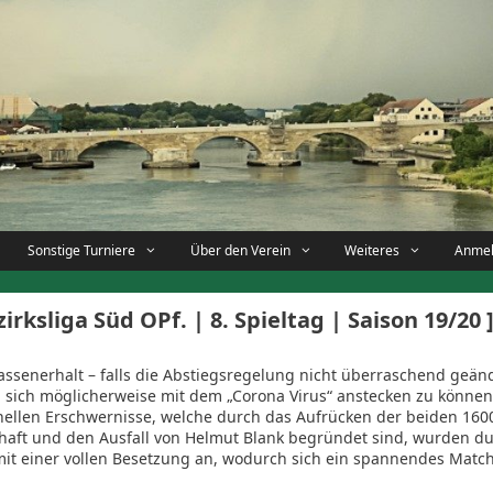
Sonstige Turniere
Über den Verein
Weiteres
Anme
rksliga Süd OPf. | 8. Spieltag | Saison 19/20 
assenerhalt – falls die Abstiegsregelung nicht überraschend geänd
 sich möglicherweise mit dem „Corona Virus“ anstecken zu könne
nellen Erschwernisse, welche durch das Aufrücken der beiden 16
schaft und den Ausfall von Helmut Blank begründet sind, wurden d
g mit einer vollen Besetzung an, wodurch sich ein spannendes Matc