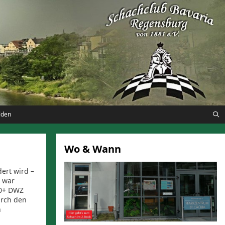
lden
]
Wo & Wann
ert wird –
n war
00+ DWZ
urch den
h