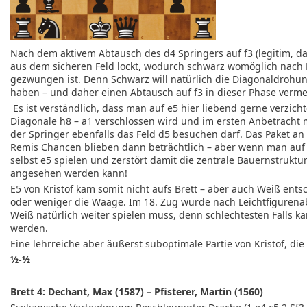
Nach dem aktivem Abtausch des d4 Springers auf f3 (legitim, d
aus dem sicheren Feld lockt, wodurch schwarz womöglich nach
gezwungen ist. Denn Schwarz will natürlich die Diagonaldrohu
haben – und daher einen Abtausch auf f3 in dieser Phase verme
Es ist verständlich, dass man auf e5 hier liebend gerne verzi
Diagonale h8 – a1 verschlossen wird und im ersten Anbetracht
der Springer ebenfalls das Feld d5 besuchen darf. Das Paket an
Remis Chancen blieben dann beträchtlich – aber wenn man auf 1
selbst e5 spielen und zerstört damit die zentrale Bauernstruk
angesehen werden kann!
E5 von Kristof kam somit nicht aufs Brett – aber auch Weiß entsc
oder weniger die Waage. Im 18. Zug wurde nach Leichtfigurenab
Weiß natürlich weiter spielen muss, denn schlechtesten Falls 
werden.
Eine lehrreiche aber äußerst suboptimale Partie von Kristof, die 
½-½
Brett 4: Dechant, Max (1587) – Pfisterer, Martin (1560)