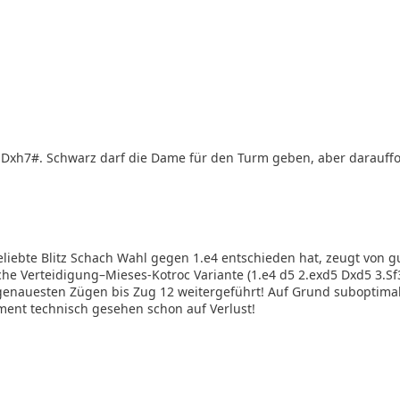
Dxh7#. Schwarz darf die Dame für den Turm geben, aber darauff
liebte Blitz Schach Wahl gegen 1.e4 entschieden hat, zeugt von g
he Verteidigung–Mieses-Kotroc Variante (1.e4 d5 2.exd5 Dxd5 3.Sf
genauesten Zügen bis Zug 12 weitergeführt! Auf Grund suboptim
ent technisch gesehen schon auf Verlust!