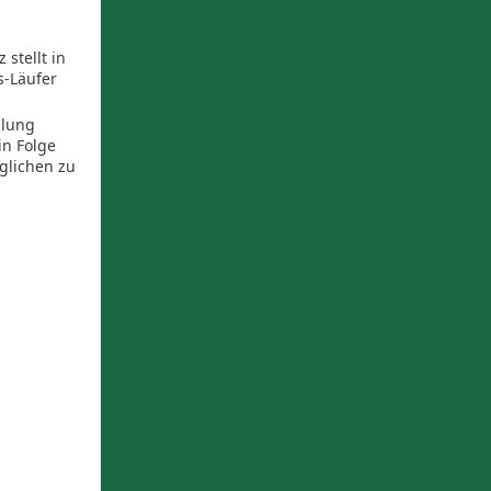
stellt in
s-Läufer
llung
in Folge
glichen zu