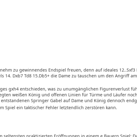
enehm zu gewinnendes Endspiel freuen, denn auf ideales 12..Sxf3 
tels 14. Dxb7 Td8 15.Db5+ die Dame zu tauschen um den Angriff am
tiges gxh4 entschieden, was zu unumgänglichen Figurenverlust füh
legten weißen König und offenen Linien für Türme und Läufer noch
stig entstandenen Springer Gabel auf Dame und König dennoch endg
 Spiel ein taktischer Fehler letztendlich zerstören kann.
m seltensten praktizierten Eröffnungen in einem e Bauern Spiel: D