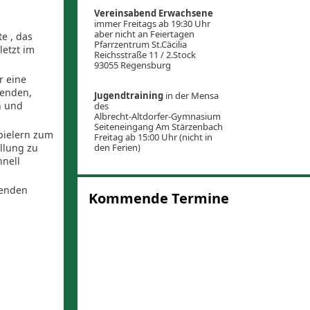
Vereinsabend Erwachsene
immer Freitags ab 19:30 Uhr
aber nicht an Feiertagen
e , das
Pfarrzentrum St.Cäcilia
etzt im
Reichsstraße 11 / 2.Stock
93055 Regensburg
r eine
henden,
Jugendtraining
in der Mensa
n und
des
Albrecht-Altdorfer-Gymnasium
Seiteneingang Am Stärzenbach
pielern zum
Freitag ab 15:00 Uhr (nicht in
llung zu
den Ferien)
hnell
lenden
Kommende Termine