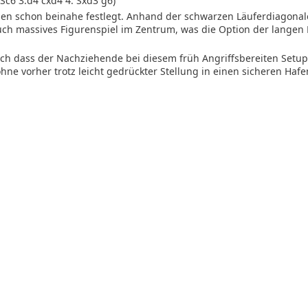
 Sc6 3.d4 cxd4 4. Sxd3 g6)
ben schon beinahe festlegt. Anhand der schwarzen Läuferdiagonal
auch massives Figurenspiel im Zentrum, was die Option der langen
doch dass der Nachziehende bei diesem früh Angriffsbereiten Setu
 vorher trotz leicht gedrückter Stellung in einen sicheren Hafen