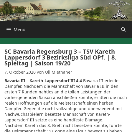
Zum
Inhalt
springen
Menü
SC Bavaria Regensburg 3 – TSV Kareth
Lappersdorf 3 Bezirksliga Süd OPf. | 8.
Spieltag | Saison 19/20
7. Oktober 2020
von
Uli Miethaner
Bavaria III – Kareth-Lappersdorf III 4:4
Bavaria III erleidet
Dämpfer. Nachdem die Mannschaft von Bavaria III in den
ersten 7 Runden nahtlos an die tollen Leistungen der
vorhergehenden Saison anschließen konnte, erlitten die noch
realen Hoffnungen auf die Meisterschaft einen herben
Dämpfer. Gegen die nicht vollzählige und überwiegend mit
Nachwuchsspielern besetzte Mannschaft von Kareth-
Lappersdorf III setzte es eine handfeste Blamage.
Nachdem Kareth das 8. Brett nicht besetzen konnte, führte
die Heimmannschaft 1:0, ohne eine Figur bewegt zu haben.