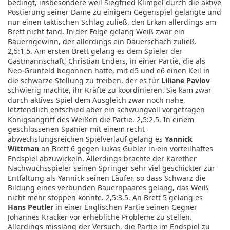
bedingt, insbesondere weil Siegfried Klimpel durch die aktive
Postierung seiner Dame zu einigem Gegenspiel gelangte und
nur einen taktischen Schlag zuließ, den Erkan allerdings am
Brett nicht fand. In der Folge gelang Weiß zwar ein
Bauerngewinn, der allerdings ein Dauerschach zuließ.
2,5:1,5. Am ersten Brett gelang es dem Spieler der
Gastmannschaft, Christian Enders, in einer Partie, die als
Neo-Grünfeld begonnen hatte, mit d5 und e6 einen Keil in
die schwarze Stellung zu treiben, der es für
Liliane Pavlov
schwierig machte, ihr Kräfte zu koordinieren. Sie kam zwar
durch aktives Spiel dem Ausgleich zwar noch nahe,
letztendlich entschied aber ein schwungvoll vorgetragen
Königsangriff des Weißen die Partie. 2,5:2,5. In einem
geschlossenen Spanier mit einem recht
abwechslungsreichen Spielverlauf gelang es
Yannick
Wittman
an Brett 6 gegen Lukas Gubler in ein vorteilhaftes
Endspiel abzuwickeln. Allerdings brachte der Karether
Nachwuchsspieler seinen Springer sehr viel geschickter zur
Entfaltung als Yannick seinen Läufer, so dass Schwarz die
Bildung eines verbunden Bauernpaares gelang, das Weiß
nicht mehr stoppen konnte. 2,5:3,5. An Brett 5 gelang es
Hans Peutler
in einer Englischen Partie seinen Gegner
Johannes Kracker vor erhebliche Probleme zu stellen.
Allerdings misslang der Versuch, die Partie im Endspiel zu