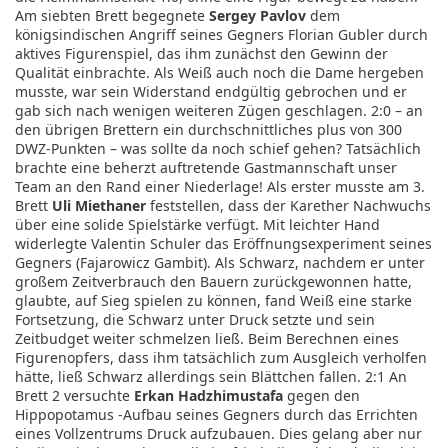
Am siebten Brett begegnete
Sergey Pavlov
dem
königsindischen Angriff seines Gegners Florian Gubler durch
aktives Figurenspiel, das ihm zunächst den Gewinn der
Qualität einbrachte. Als Weiß auch noch die Dame hergeben
musste, war sein Widerstand endgültig gebrochen und er
gab sich nach wenigen weiteren Zügen geschlagen. 2:0 – an
den übrigen Brettern ein durchschnittliches plus von 300
DWZ-Punkten – was sollte da noch schief gehen? Tatsächlich
brachte eine beherzt auftretende Gastmannschaft unser
Team an den Rand einer Niederlage! Als erster musste am 3.
Brett
Uli Miethaner
feststellen, dass der Karether Nachwuchs
über eine solide Spielstärke verfügt. Mit leichter Hand
widerlegte Valentin Schuler das Eröffnungsexperiment seines
Gegners (Fajarowicz Gambit). Als Schwarz, nachdem er unter
großem Zeitverbrauch den Bauern zurückgewonnen hatte,
glaubte, auf Sieg spielen zu können, fand Weiß eine starke
Fortsetzung, die Schwarz unter Druck setzte und sein
Zeitbudget weiter schmelzen ließ. Beim Berechnen eines
Figurenopfers, dass ihm tatsächlich zum Ausgleich verholfen
hätte, ließ Schwarz allerdings sein Blättchen fallen. 2:1 An
Brett 2 versuchte
Erkan Hadzhimustafa
gegen den
Hippopotamus -Aufbau seines Gegners durch das Errichten
eines Vollzentrums Druck aufzubauen. Dies gelang aber nur