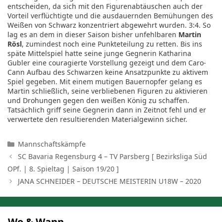
entscheiden, da sich mit den Figurenabtäuschen auch der
Vorteil verflüchtigte und die ausdauernden Bemühungen des
Weißen von Schwarz konzentriert abgewehrt wurden. 3:4. So
lag es an dem in dieser Saison bisher unfehlbaren
Martin
Rösl
, zumindest noch eine Punkteteilung zu retten. Bis ins
späte Mittelspiel hatte seine junge Gegnerin Katharina
Gubler eine couragierte Vorstellung gezeigt und dem Caro-
Cann Aufbau des Schwarzen keine Ansatzpunkte zu aktivem
Spiel gegeben. Mit einem mutigen Bauernopfer gelang es
Martin schließlich, seine verbliebenen Figuren zu aktivieren
und Drohungen gegen den weißen König zu schaffen.
Tatsächlich griff seine Gegnerin dann in Zeitnot fehl und er
verwertete den resultierenden Materialgewinn sicher.
Kategorien
Mannschaftskämpfe
SC Bavaria Regensburg 4 – TV Parsberg [ Bezirksliga Süd
OPf. | 8. Spieltag | Saison 19/20 ]
JANA SCHNEIDER – DEUTSCHE MEISTERIN U18W – 2020
Wo & Wann